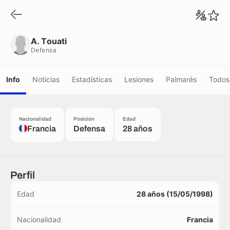
A. Touati
Defensa
A. Touati
Defensa
Info
Noticias
Estadísticas
Lesiones
Palmarés
Todos 
Nacionalidad
Posición
Edad
Francia
Defensa
28 años
Perfil
Edad
28 años (15/05/1998)
Nacionalidad
Francia