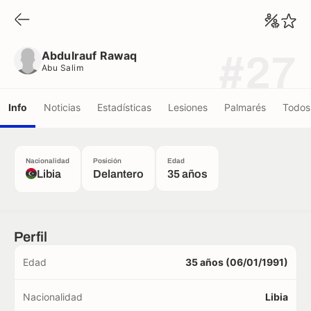
Abdulrauf Rawaq
Abu Salim
Abdulrauf Rawaq
#27
Abu Salim
Info
Noticias
Estadísticas
Lesiones
Palmarés
Todos 
Nacionalidad
Posición
Edad
Libia
Delantero
35 años
Perfil
Edad
35 años (06/01/1991)
Nacionalidad
Libia