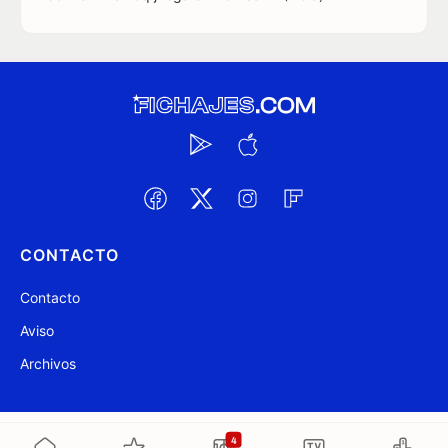
CONTACTO
Contacto
Aviso
Archivos
@ Fichajes.com 2007-2026
Actualizado a las 22:20
4