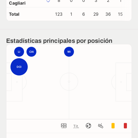
8
0
0
3
2
1
0
Cagliari
Total
123
1
6
29
36
15
2
Estadísticas principales por posición
LI
CAI
MI
DCI
Tit.