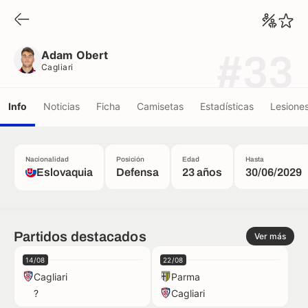
Adam Obert
Cagliari
Adam Obert
#33
Cagliari
Info
Noticias
Ficha
Camisetas
Estadísticas
Lesione
Nacionalidad
Posición
Edad
Hasta
Eslovaquia
Defensa
23 años
30/06/2029
Partidos destacados
Ver más
14/08
22/08
Cagliari
Parma
?
Cagliari