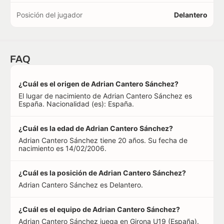
Posición del jugador
Delantero
FAQ
¿Cuál es el origen de Adrian Cantero Sánchez?
El lugar de nacimiento de Adrian Cantero Sánchez es
España. Nacionalidad (es): España.
¿Cuál es la edad de Adrian Cantero Sánchez?
Adrian Cantero Sánchez tiene 20 años. Su fecha de
nacimiento es 14/02/2006.
¿Cuál es la posición de Adrian Cantero Sánchez?
Adrian Cantero Sánchez es Delantero.
¿Cuál es el equipo de Adrian Cantero Sánchez?
Adrian Cantero Sánchez juega en Girona U19 (España).