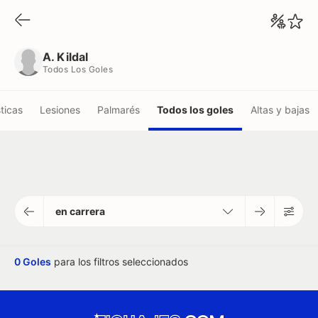
A. Kildal
Todos Los Goles
A. Kildal
Todos Los Goles
ticas
Lesiones
Palmarés
Todos los goles
Altas y bajas
en carrera
0 Goles
para los filtros seleccionados