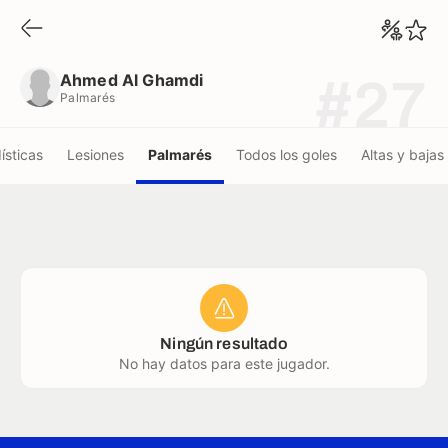
Ahmed Al Ghamdi
Palmarés
Ahmed Al Ghamdi
#27
Palmarés
ísticas
Lesiones
Palmarés
Todos los goles
Altas y bajas
Ningún resultado
No hay datos para este jugador.