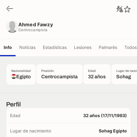
Ahmed Fawzy
Centrocampista
Ahmed Fawzy
Centrocampista
Info
Noticias
Estadísticas
Lesiones
Palmarés
Todos 
Nacionalidad
Posición
Edad
Lugar de naci
Egipto
Centrocampista
32 años
Sohag
Perfil
Edad
32 años (17/11/1993)
Lugar de nacimiento
Sohag Egipto