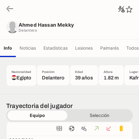
Ahmed Hassan Mekky
Delantero
Ahmed Hassan Mekky
Delantero
Info
Noticias
Estadísticas
Lesiones
Palmarés
Todos 
Nacionalidad
Posición
Edad
Altura
Lugar 
Egipto
Delantero
39 años
1.82 m
Kaf
Trayectoria del jugador
Equipo
Selección