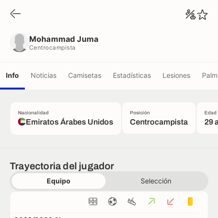
Mohammad Juma
Centrocampista
Mohammad Juma
Centrocampista
Info
Noticias
Camisetas
Estadísticas
Lesiones
Palm
Nacionalidad
Posición
Edad
Emiratos Árabes Unidos
Centrocampista
29 
Trayectoria del jugador
Equipo
Selección