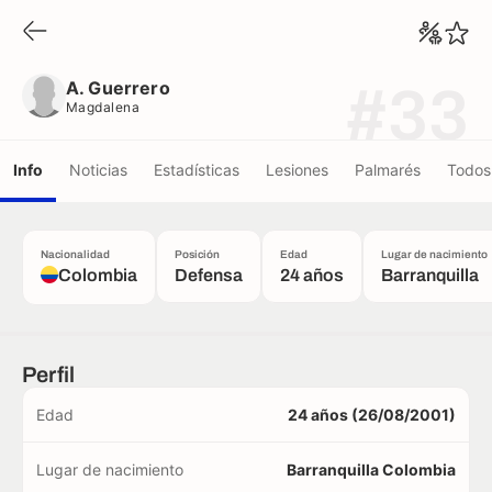
A. Guerrero
Magdalena
A. Guerrero
#33
Magdalena
Info
Noticias
Estadísticas
Lesiones
Palmarés
Todos 
Nacionalidad
Posición
Edad
Lugar de nacimiento
Colombia
Defensa
24 años
Barranquilla
Perfil
Edad
24 años (26/08/2001)
Lugar de nacimiento
Barranquilla Colombia