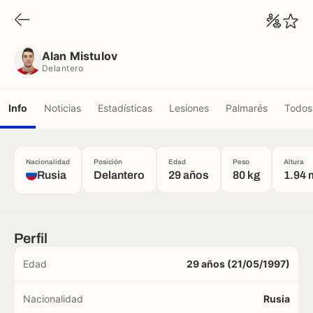
Alan Mistulov
Delantero
Alan Mistulov
Delantero
Info
Noticias
Estadísticas
Lesiones
Palmarés
Todos 
Nacionalidad
Posición
Edad
Peso
Altura
Rusia
Delantero
29 años
80 kg
1.94 
Perfil
Edad
29 años (21/05/1997)
Nacionalidad
Rusia