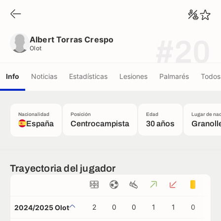
Albert Torras Crespo
Olot
Albert Torras Crespo
#20
Olot
Info
Noticias
Estadísticas
Lesiones
Palmarés
Todos 
Nacionalidad
Posición
Edad
Lugar de na
España
Centrocampista
30 años
Granoll
Trayectoria del jugador
2
0
0
1
1
0
0
2024/2025 Olot