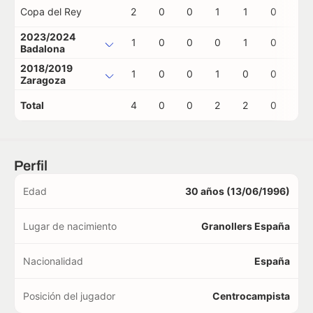
Copa del Rey
2
0
0
1
1
0
0
2023/2024
1
0
0
0
1
0
0
Badalona
2018/2019
1
0
0
1
0
0
0
Zaragoza
Total
4
0
0
2
2
0
0
Perfil
Edad
30 años (13/06/1996)
Lugar de nacimiento
Granollers España
Nacionalidad
España
Posición del jugador
Centrocampista