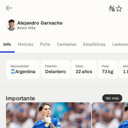
Alejandro Garnacho
Aston Villa
Alejandro Garnacho
Aston Villa
Info
Noticias
Ficha
Camisetas
Estadísticas
Lesione
Nacionalidad
Posición
Edad
Peso
Alt
Argentina
Delantero
22 años
73 kg
1.
Importante
Ver más