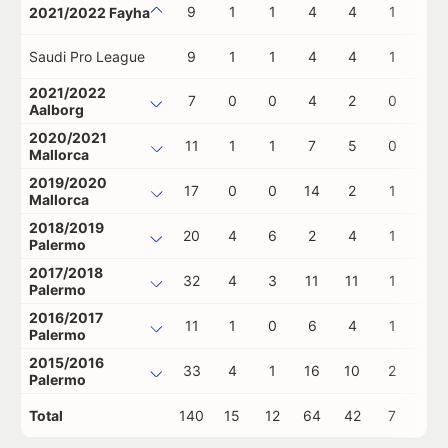
9
1
1
4
4
1
0
2021/2022 Fayha
Saudi Pro League
9
1
1
4
4
1
0
2021/2022
7
0
0
4
2
0
0
Aalborg
2020/2021
11
1
1
7
5
0
0
Mallorca
2019/2020
17
0
0
14
2
1
0
Mallorca
2018/2019
20
4
6
2
4
1
1
Palermo
2017/2018
32
4
3
11
11
1
0
Palermo
2016/2017
11
1
0
6
4
1
0
Palermo
2015/2016
33
4
1
16
10
2
0
Palermo
Total
140
15
12
64
42
7
1