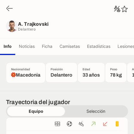
A. Trajkovski
Delantero
A. Trajkovski
Delantero
Info
Noticias
Ficha
Camisetas
Estadísticas
Lesione
Nacionalidad
Posición
Edad
Peso
A
Macedonia
Delantero
33 años
78 kg
Trayectoria del jugador
Equipo
Selección