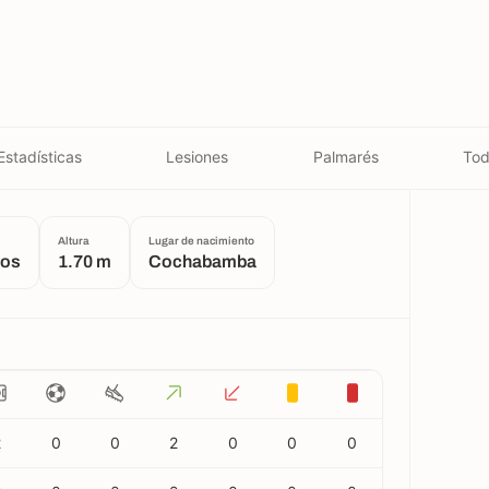
Estadísticas
Lesiones
Palmarés
Tod
Altura
Lugar de nacimiento
ños
1.70 m
Cochabamba
2
0
0
2
0
0
0