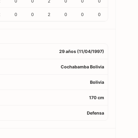
2
0
0
2
0
0
0
2
0
0
2
0
0
0
29 años (11/04/1997)
Cochabamba Bolivia
Bolivia
170 cm
Defensa