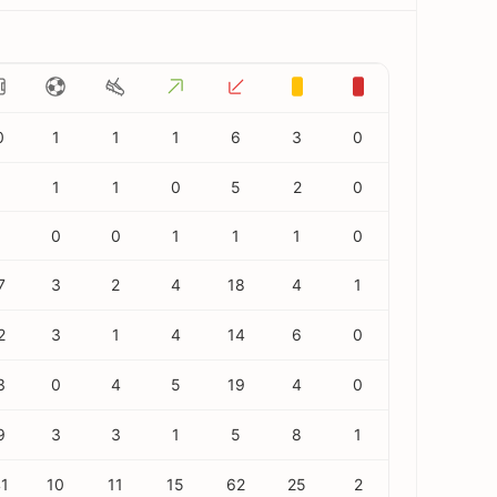
0
1
1
1
6
3
0
8
1
1
0
5
2
0
0
0
1
1
1
0
7
3
2
4
18
4
1
2
3
1
4
14
6
0
3
0
4
5
19
4
0
9
3
3
1
5
8
1
1
10
11
15
62
25
2