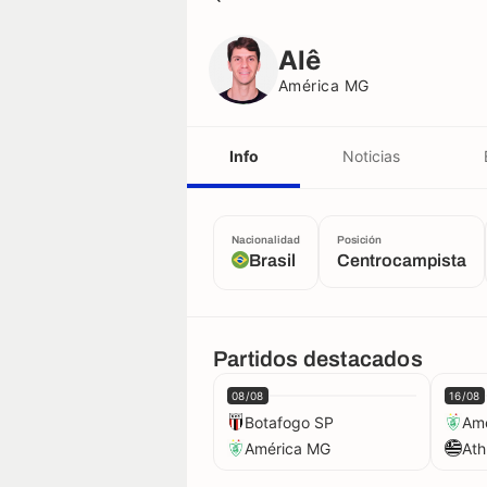
Alê
América MG
Alê
América MG
Info
Noticias
Nacionalidad
Posición
Brasil
Centrocampista
Partidos destacados
08/08
16/08
Botafogo SP
Am
América MG
Ath