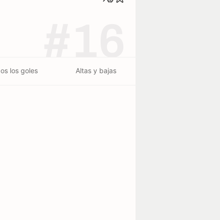
#16
os los goles
Altas y bajas
erminado - 26/07
MG
1
0