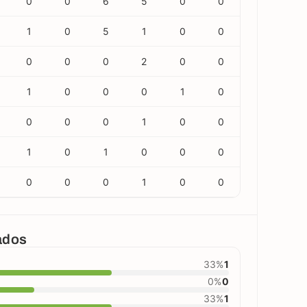
0
0
6
5
0
0
1
0
5
1
0
0
0
0
0
2
0
0
1
0
0
0
1
0
0
0
0
1
0
0
1
0
1
0
0
0
0
0
0
1
0
0
cados
33%
1
0%
0
33%
1