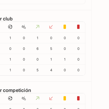
r club
1
0
1
0
0
0
0
0
6
5
0
0
1
0
0
1
1
0
1
0
5
4
0
0
or competición