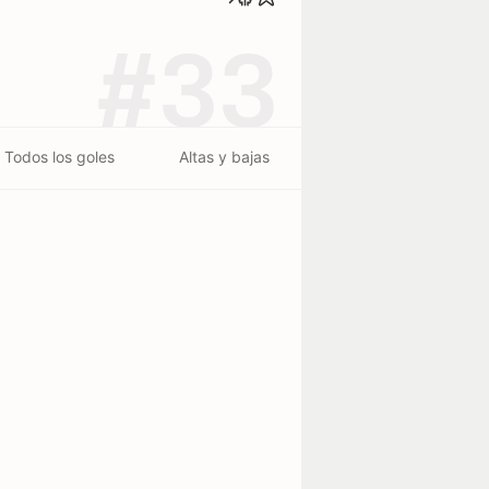
#33
Todos los goles
Altas y bajas