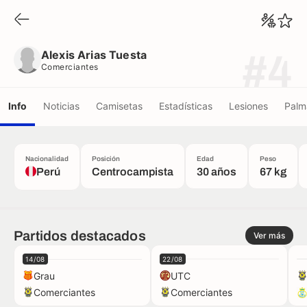
Alexis Arias Tuesta
Comerciantes
Alexis Arias Tuesta
#4
Comerciantes
Info
Noticias
Camisetas
Estadísticas
Lesiones
Palm
Nacionalidad
Posición
Edad
Peso
Perú
Centrocampista
30 años
67 kg
Partidos destacados
Ver más
14/08
22/08
Grau
UTC
Comerciantes
Comerciantes