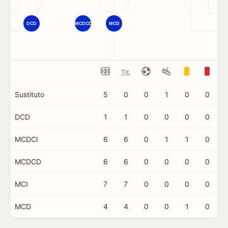
DCD
MCDCD
MCD
Tit.
Sustituto
5
0
0
1
0
0
DCD
1
1
0
0
0
0
MCDCI
6
6
0
1
1
0
MCDCD
6
6
0
0
0
0
MCI
7
7
0
0
0
0
MCD
4
4
0
0
1
0