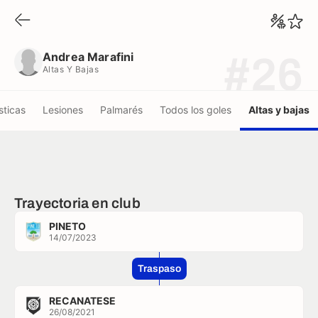
Andrea Marafini
Altas Y Bajas
Andrea Marafini
#26
Altas Y Bajas
sticas
Lesiones
Palmarés
Todos los goles
Altas y bajas
Trayectoria en club
PINETO
14/07/2023
Traspaso
RECANATESE
26/08/2021