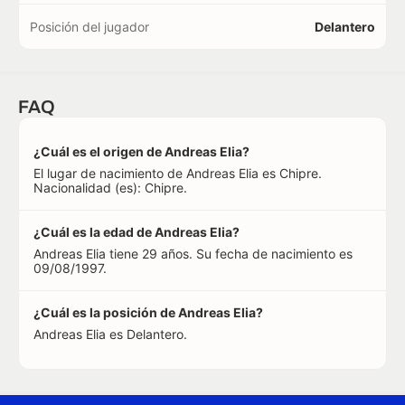
Posición del jugador
Delantero
FAQ
¿Cuál es el origen de Andreas Elia?
El lugar de nacimiento de Andreas Elia es Chipre.
Nacionalidad (es): Chipre.
¿Cuál es la edad de Andreas Elia?
Andreas Elia tiene 29 años. Su fecha de nacimiento es
09/08/1997.
¿Cuál es la posición de Andreas Elia?
Andreas Elia es Delantero.