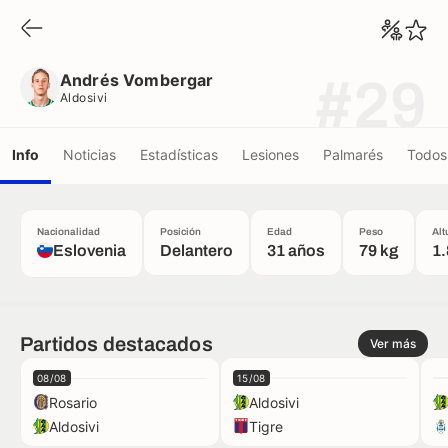
Andrés Vombergar
Aldosivi
Andrés Vombergar
#29
Aldosivi
Info
Noticias
Estadísticas
Lesiones
Palmarés
Todos 
Nacionalidad
Posición
Edad
Peso
Alt
Eslovenia
Delantero
31 años
79 kg
1
Partidos destacados
Ver más
08/08
15/08
Rosario
Aldosivi
Aldosivi
Tigre