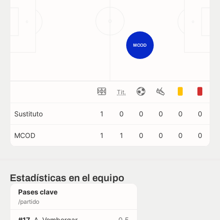
MCOD
Tit.
Sustituto
1
0
0
0
0
0
MCOD
1
1
0
0
0
0
Estadísticas en el equipo
Pases clave
/partido
#17
A. Vombergar
0.5