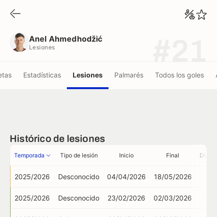
Anel Ahmedhodžić
Lesiones
Anel Ahmedhodžić
#21
Lesiones
etas
Estadísticas
Lesiones
Palmarés
Todos los goles
Histórico de lesiones
Temporada
Tipo de lesión
Inicio
Final
Días 
2025/2026
Desconocido
04/04/2026
18/05/2026
2025/2026
Desconocido
23/02/2026
02/03/2026