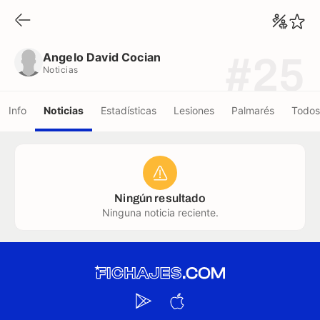
Angelo David Cocian
Noticias
Angelo David Cocian
#25
Noticias
Info
Noticias
Estadísticas
Lesiones
Palmarés
Todos
Ningún resultado
Ninguna noticia reciente.