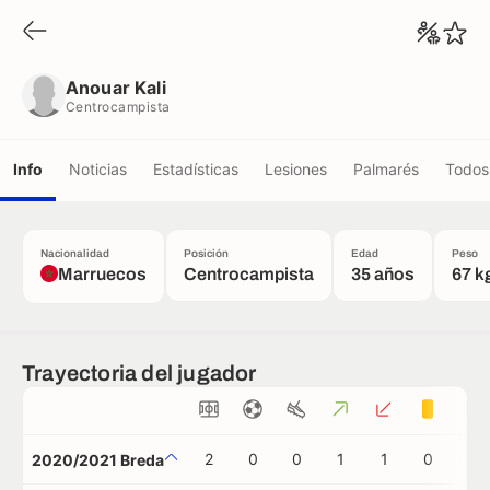
Anouar Kali
Centrocampista
Anouar Kali
Centrocampista
Info
Noticias
Estadísticas
Lesiones
Palmarés
Todos 
Nacionalidad
Posición
Edad
Peso
Marruecos
Centrocampista
35 años
67 k
Trayectoria del jugador
2
0
0
1
1
0
0
2020/2021 Breda