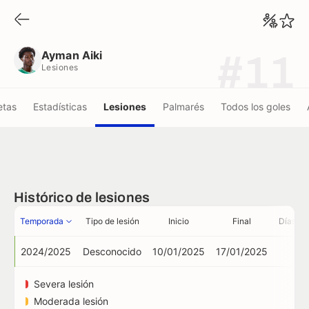
Ayman Aiki
Lesiones
Ayman Aiki
#11
Lesiones
etas
Estadísticas
Lesiones
Palmarés
Todos los goles
Histórico de lesiones
Temporada
Tipo de lesión
Inicio
Final
Días au
2024/2025
Desconocido
10/01/2025
17/01/2025
7
Severa lesión
Moderada lesión