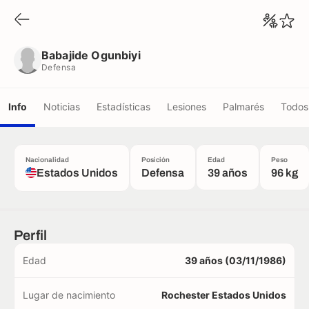
Babajide Ogunbiyi
Defensa
Babajide Ogunbiyi
Defensa
Info
Noticias
Estadísticas
Lesiones
Palmarés
Todos 
Nacionalidad
Posición
Edad
Peso
Estados Unidos
Defensa
39 años
96 kg
Perfil
Edad
39 años (03/11/1986)
Lugar de nacimiento
Rochester Estados Unidos