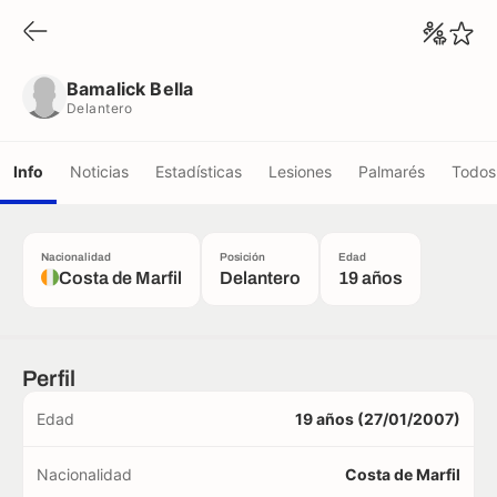
Bamalick Bella
Delantero
Bamalick Bella
Delantero
Info
Noticias
Estadísticas
Lesiones
Palmarés
Todos 
Nacionalidad
Posición
Edad
Costa de Marfil
Delantero
19 años
Perfil
Edad
19 años (27/01/2007)
Nacionalidad
Costa de Marfil