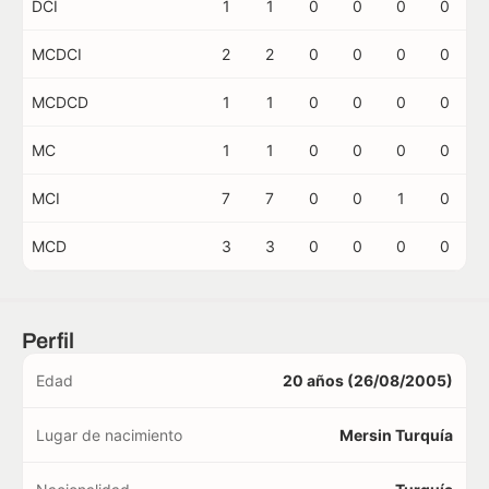
DCI
1
1
0
0
0
0
MCDCI
2
2
0
0
0
0
MCDCD
1
1
0
0
0
0
MC
1
1
0
0
0
0
MCI
7
7
0
0
1
0
MCD
3
3
0
0
0
0
Perfil
Edad
20 años (26/08/2005)
Lugar de nacimiento
Mersin Turquía