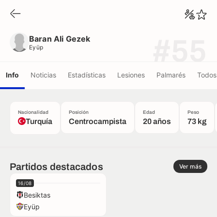
Baran Ali Gezek
Eyüp
Baran Ali Gezek
#55
Eyüp
Info
Noticias
Estadísticas
Lesiones
Palmarés
Todos 
Nacionalidad
Posición
Edad
Peso
Turquía
Centrocampista
20 años
73 kg
Partidos destacados
Ver más
16/08
Besiktas
Eyüp