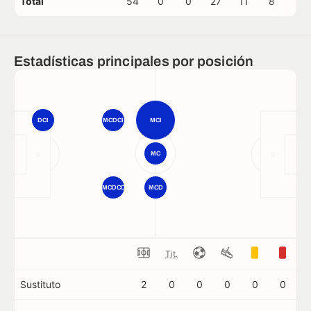
Total
54
0
0
27
11
8
0
Estadísticas principales por posición
DCI
MCDCI
MCI
MC
MCDCD
MCD
Tit.
Sustituto
2
0
0
0
0
0