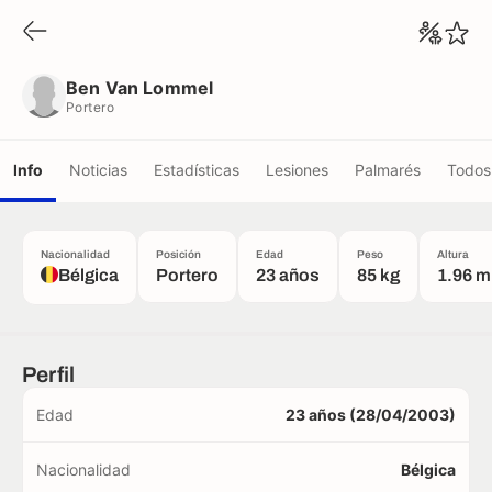
Ben Van Lommel
Portero
Ben Van Lommel
Portero
Info
Noticias
Estadísticas
Lesiones
Palmarés
Todos 
Nacionalidad
Posición
Edad
Peso
Altura
Bélgica
Portero
23 años
85 kg
1.96 m
Perfil
Edad
23 años (28/04/2003)
Nacionalidad
Bélgica