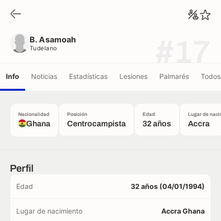
B. Asamoah
Tudelano
B. Asamoah
#17
Tudelano
Info
Noticias
Estadísticas
Lesiones
Palmarés
Todos 
Nacionalidad
Posición
Edad
Lugar de naci
Ghana
Centrocampista
32 años
Accra
Perfil
Edad
32 años (04/01/1994)
Lugar de nacimiento
Accra Ghana