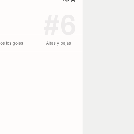
#6
os los goles
Altas y bajas