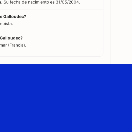
s. Su fecha de nacimiento es 31/05/2004.
Le Galloudec?
mpista.
 Galloudec?
mar (Francia).