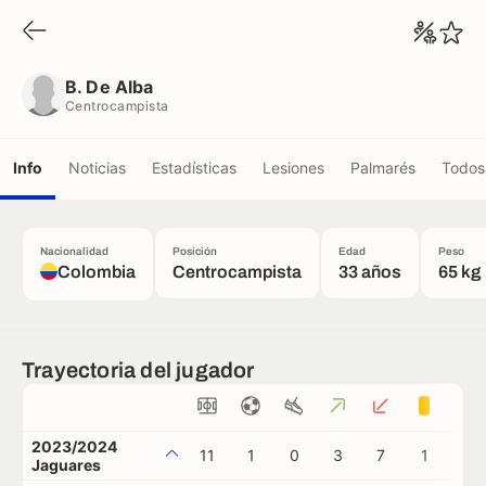
B. De Alba
Centrocampista
B. De Alba
Centrocampista
Info
Noticias
Estadísticas
Lesiones
Palmarés
Todos 
Nacionalidad
Posición
Edad
Peso
Colombia
Centrocampista
33 años
65 kg
Trayectoria del jugador
2023/2024
11
1
0
3
7
1
0
Jaguares