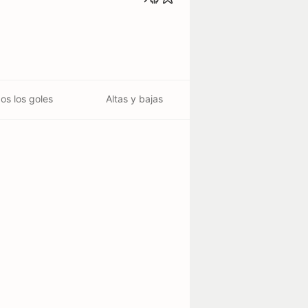
os los goles
Altas y bajas
acimiento
ury