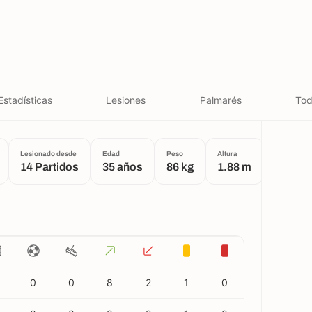
Estadísticas
Lesiones
Palmarés
Tod
Lesionado desde
Edad
Peso
Altura
Lugar de n
14 Partidos
35 años
86 kg
1.88 m
Woodb
3
0
0
8
2
1
0