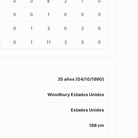
3
0
0
8
2
1
0
0
0
1
0
0
0
6
0
1
2
0
2
0
3
0
1
11
2
3
0
35 años (04/10/1990)
Woodbury Estados Unidos
Estados Unidos
188 cm