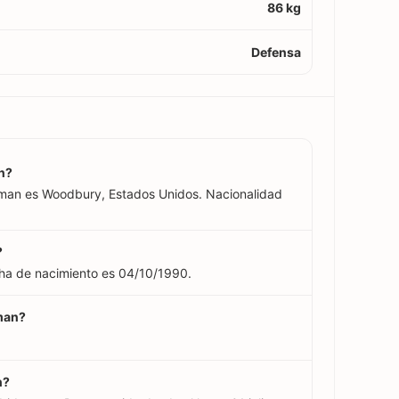
86 kg
Defensa
an?
llman es Woodbury, Estados Unidos. Nacionalidad
?
cha de nacimiento es 04/10/1990.
lman?
n?