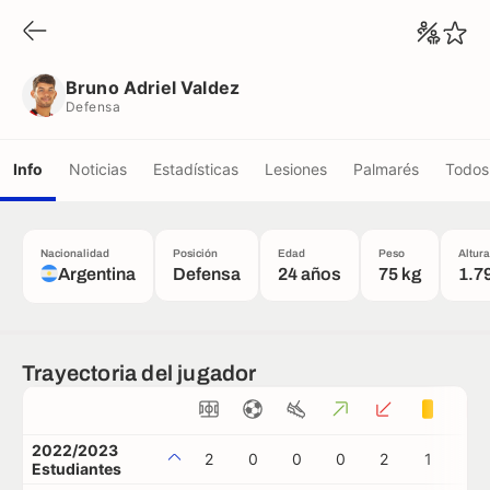
Bruno Adriel Valdez
Defensa
Bruno Adriel Valdez
Defensa
Info
Noticias
Estadísticas
Lesiones
Palmarés
Todos 
Nacionalidad
Posición
Edad
Peso
Altura
Argentina
Defensa
24 años
75 kg
1.7
Trayectoria del jugador
2022/2023
2
0
0
0
2
1
1
Estudiantes