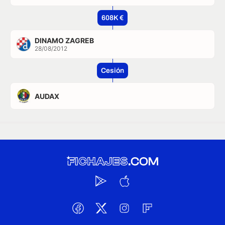
608K €
DINAMO ZAGREB
28/08/2012
Cesión
AUDAX