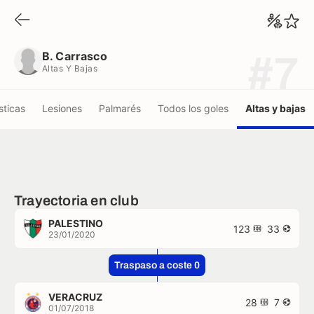
B. Carrasco
Altas Y Bajas
B. Carrasco
#7
Altas Y Bajas
sticas
Lesiones
Palmarés
Todos los goles
Altas y bajas
Trayectoria en club
PALESTINO
123
33
23/01/2020
Traspaso a coste 0
VERACRUZ
28
7
01/07/2018