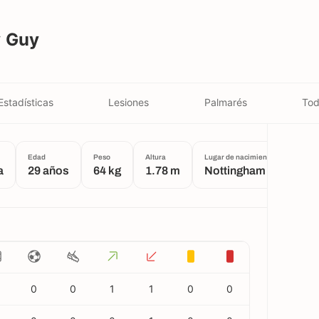
y Guy
Estadísticas
Lesiones
Palmarés
Tod
Edad
Peso
Altura
Lugar de nacimiento
a
29 años
64 kg
1.78 m
Nottingham
0
0
1
1
0
0