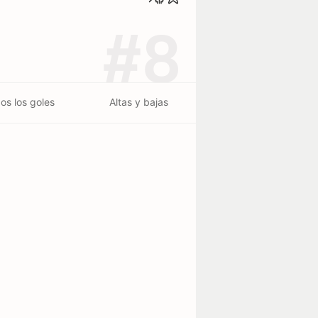
#8
os los goles
Altas y bajas