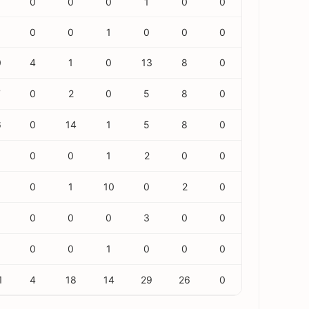
0
0
0
1
0
0
0
0
1
0
0
0
0
4
1
0
13
8
0
7
0
2
0
5
8
0
6
0
14
1
5
8
0
0
0
1
2
0
0
8
0
1
10
0
2
0
0
0
0
3
0
0
0
0
1
0
0
0
1
4
18
14
29
26
0