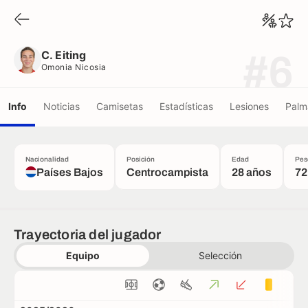
C. Eiting
Omonia Nicosia
C. Eiting
#6
Omonia Nicosia
Info
Noticias
Camisetas
Estadísticas
Lesiones
Palm
Nacionalidad
Posición
Edad
Pes
Países Bajos
Centrocampista
28 años
72
Trayectoria del jugador
Equipo
Selección