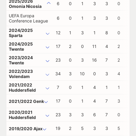
2025/2026
6
0
1
3
3
0
0
Omonia Nicosia
UEFA Europa
6
0
1
3
3
0
0
Conference League
2024/2025
12
1
3
1
8
0
0
Sparta
2024/2025
17
2
0
11
4
2
0
Twente
2023/2024
23
0
3
16
7
2
0
Twente
2022/2023
34
3
10
0
3
4
0
Volendam
2021/2022
7
0
1
4
1
1
0
Huddersfield
17
0
1
4
7
3
0
2021/2022 Genk
2020/2021
23
3
3
6
7
0
0
Huddersfield
19
2
5
3
3
5
0
2019/2020 Ajax