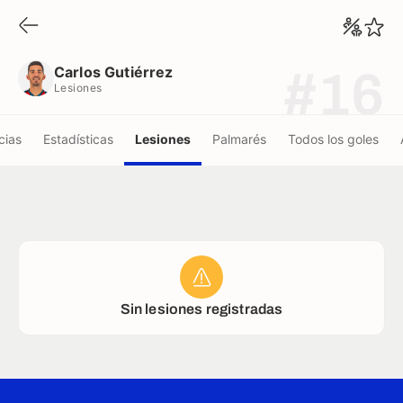
Carlos Gutiérrez
Lesiones
Carlos Gutiérrez
#16
Lesiones
cias
Estadísticas
Lesiones
Palmarés
Todos los goles
Sin lesiones registradas