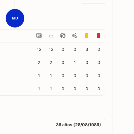
MD
Tit.
12
12
0
0
3
0
2
2
0
1
0
0
1
1
0
0
0
0
1
1
0
0
0
0
36 años (28/08/1989)