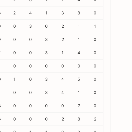
8
2
4
1
3
8
0
9
0
3
0
2
1
1
9
0
0
3
2
1
0
7
0
0
3
1
4
0
0
0
0
0
0
0
0
1
0
3
4
5
0
5
0
0
3
4
1
0
3
0
0
0
0
7
0
6
0
0
0
2
8
2