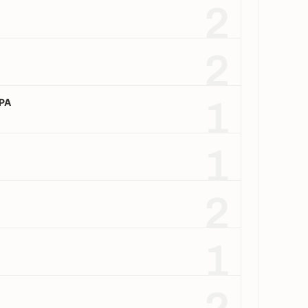
2
2
1
PA
1
2
1