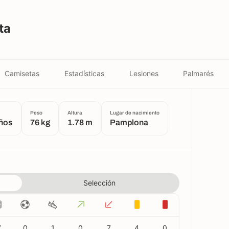
ta
Camisetas
Estadísticas
Lesiones
Palmarés
Peso
Altura
Lugar de nacimiento
años
76 kg
1.78 m
Pamplona
Selección
7
0
1
0
7
4
0