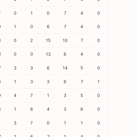
7
0
1
0
7
4
0
0
1
0
6
7
4
0
3
0
2
15
10
7
0
2
0
0
13
6
4
0
7
3
3
6
14
5
0
3
1
3
3
6
7
1
9
4
7
1
3
5
0
4
1
6
4
3
6
0
1
3
7
0
1
1
0
7
2
6
2
1
4
0