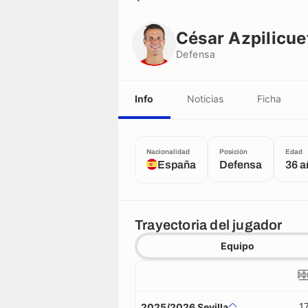
César Azpilicueta
Defensa
César Azpilicue
Defensa
Info
Noticias
Ficha
Nacionalidad
Posición
Edad
España
Defensa
36 
Trayectoria del jugador
Equipo
1
2025/2026 Sevilla