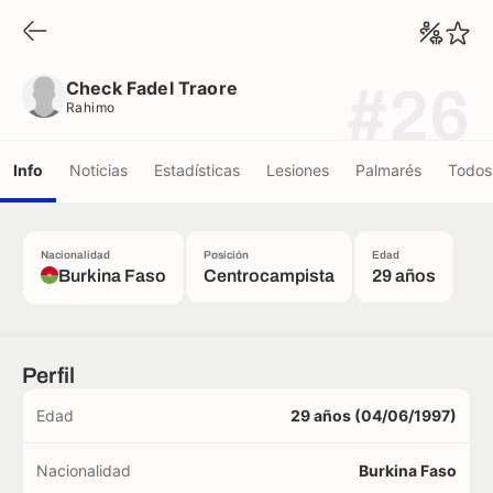
Check Fadel Traore
Rahimo
Check Fadel Traore
#26
Rahimo
Info
Noticias
Estadísticas
Lesiones
Palmarés
Todos 
Nacionalidad
Posición
Edad
Burkina Faso
Centrocampista
29 años
Perfil
Edad
29 años (04/06/1997)
Nacionalidad
Burkina Faso