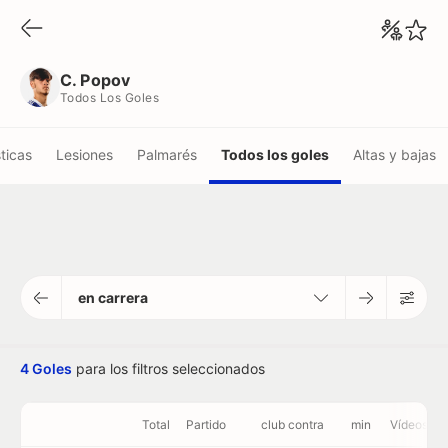
C. Popov
Todos Los Goles
C. Popov
Todos Los Goles
ticas
Lesiones
Palmarés
Todos los goles
Altas y bajas
en carrera
4 Goles
para los filtros seleccionados
Total
Partido
club contra
min
Vídeos