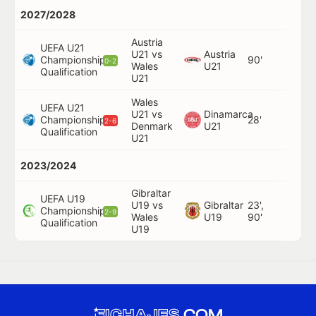
2027/2028
Austria
UEFA U21
U21 vs
Austria
Championship
90'
0-2
Wales
U21
Qualification
U21
Wales
UEFA U21
U21 vs
Dinamarca
Championship
28'
2-6
Denmark
U21
Qualification
U21
2023/2024
Gibraltar
UEFA U19
U19 vs
Gibraltar
23',
Championship
2-9
Wales
U19
90'
Qualification
U19