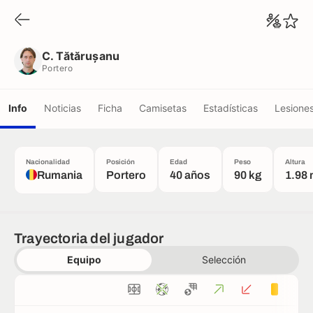
C. Tătărușanu
Portero
C. Tătărușanu
Portero
Info
Noticias
Ficha
Camisetas
Estadísticas
Lesione
Nacionalidad
Posición
Edad
Peso
Altura
Rumania
Portero
40 años
90 kg
1.98
Trayectoria del jugador
Equipo
Selección