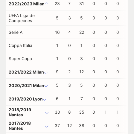
23
7
31
0
0
0
0
2022/2023 Milan
UEFA Liga de
5
3
5
0
0
0
0
Campeones
Serie A
16
4
22
0
0
0
0
Coppa Italia
1
0
1
0
0
0
0
Super Copa
1
0
3
0
0
0
0
9
2
12
0
0
0
0
2021/2022 Milan
5
3
5
0
0
0
0
2020/2021 Milan
6
1
7
0
0
0
0
2019/2020 Lyon
2018/2019
30
8
35
0
1
1
0
Nantes
2017/2018
37
12
38
0
0
0
0
Nantes