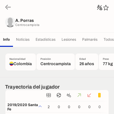
A. Porras
Centrocampista
A. Porras
Centrocampista
Info
Noticias
Estadísticas
Lesiones
Palmarés
Todos 
Nacionalidad
Posición
Edad
Peso
Colombia
Centrocampista
26 años
77 kg
Trayectoria del jugador
2019/2020 Santa
2
0
0
0
0
0
0
Fe