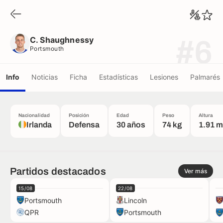
C. Shaughnessy
Portsmouth
C. Shaughnessy
#6
Portsmouth
Info
Noticias
Ficha
Estadísticas
Lesiones
Palmarés
Nacionalidad
Posición
Edad
Peso
Altura
Irlanda
Defensa
30 años
74 kg
1.91 m
Partidos destacados
Ver más
15/08
22/08
Portsmouth
Lincoln
QPR
Portsmouth