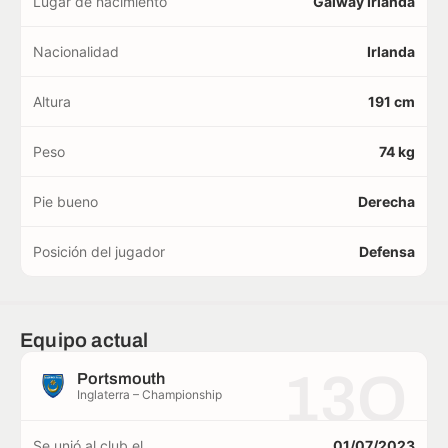
Lugar de nacimiento
Galway Irlanda
Nacionalidad
Irlanda
Altura
191 cm
Peso
74 kg
Pie bueno
Derecha
Posición del jugador
Defensa
Equipo actual
13O
Portsmouth
Inglaterra – Championship
Se unió al club el
01/07/2023