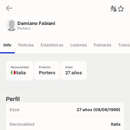
Damiano Fabiani
Portero
Damiano Fabiani
Portero
Info
Noticias
Estadísticas
Lesiones
Palmarés
Todos 
Nacionalidad
Posición
Edad
Italia
Portero
27 años
Perfil
Edad
27 años (08/06/1999)
Nacionalidad
Italia