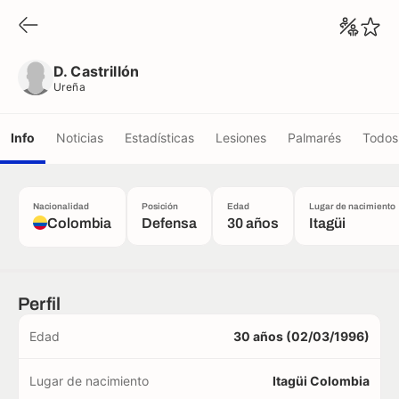
D. Castrillón
Ureña
D. Castrillón
Ureña
Info
Noticias
Estadísticas
Lesiones
Palmarés
Todos 
Nacionalidad
Posición
Edad
Lugar de nacimiento
Colombia
Defensa
30 años
Itagüi
Perfil
Edad
30 años (02/03/1996)
Lugar de nacimiento
Itagüi Colombia