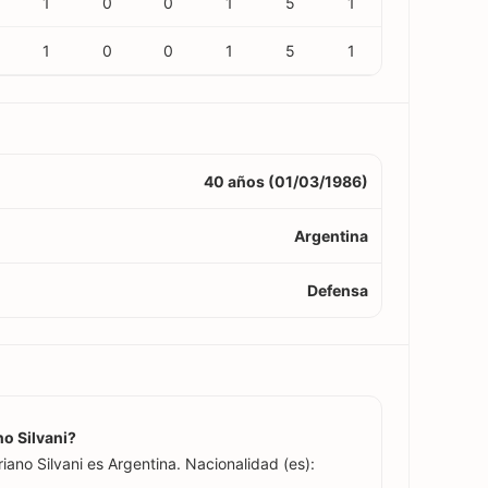
1
0
0
1
5
1
1
0
0
1
5
1
40 años (01/03/1986)
Argentina
Defensa
no Silvani?
iano Silvani es Argentina. Nacionalidad (es):