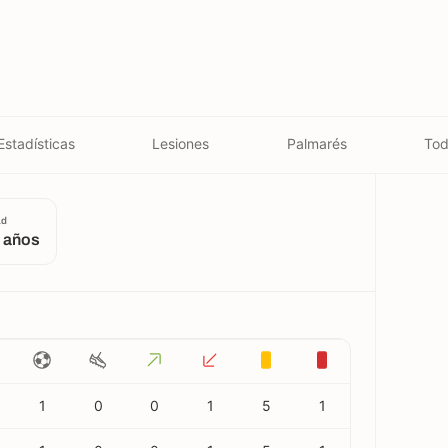
Estadísticas
Lesiones
Palmarés
Tod
ad
 años
1
0
0
1
5
1