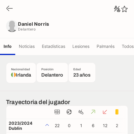
Daniel Norris
Delantero
Daniel Norris
Delantero
Info
Noticias
Estadísticas
Lesiones
Palmarés
Todos 
Nacionalidad
Posición
Edad
Irlanda
Delantero
23 años
Trayectoria del jugador
2023/2024
22
0
1
6
12
2
0
Dublin