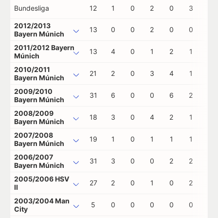
Bundesliga
12
1
0
2
0
3
0
2012/2013
13
0
0
2
0
0
0
Bayern Múnich
2011/2012 Bayern
13
4
0
1
2
1
0
Múnich
2010/2011
21
2
0
3
4
1
0
Bayern Múnich
2009/2010
31
6
0
0
6
2
0
Bayern Múnich
2008/2009
18
3
0
4
2
1
0
Bayern Múnich
2007/2008
19
1
0
1
1
1
0
Bayern Múnich
2006/2007
31
3
0
0
2
2
0
Bayern Múnich
2005/2006 HSV
27
2
0
1
0
2
2
II
2003/2004 Man
5
0
0
0
0
0
1
City