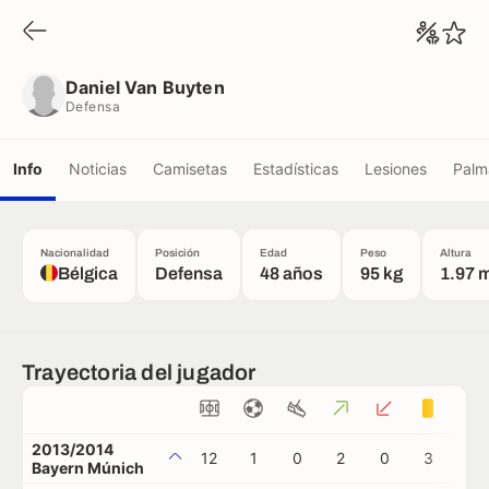
Daniel Van Buyten
Defensa
Daniel Van Buyten
Defensa
Info
Noticias
Camisetas
Estadísticas
Lesiones
Palm
Nacionalidad
Posición
Edad
Peso
Altura
Bélgica
Defensa
48 años
95 kg
1.97 
Trayectoria del jugador
2013/2014
12
1
0
2
0
3
0
Bayern Múnich