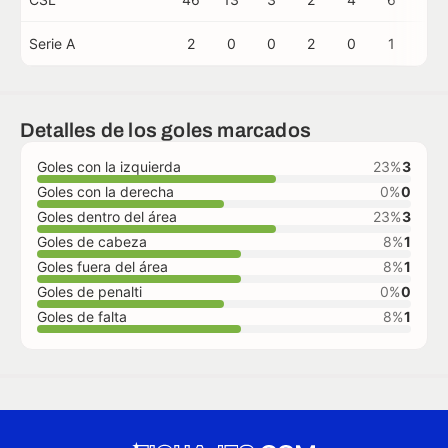
Serie A
2
0
0
2
0
1
0
Detalles de los goles marcados
Goles con la izquierda
23%
3
Goles con la derecha
0%
0
Goles dentro del área
23%
3
Goles de cabeza
8%
1
Goles fuera del área
8%
1
Goles de penalti
0%
0
Goles de falta
8%
1