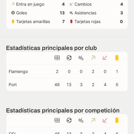
Entra en juego
4
Cambios
4
Goles
13
Asistencias
3
Tarjetas amarillas
7
Tarjetas rojas
0
Estadísticas principales por club
Flamengo
2
0
0
2
0
1
0
Port
46
13
3
2
4
6
0
Estadísticas principales por competición
CSL
46
13
3
2
4
6
0